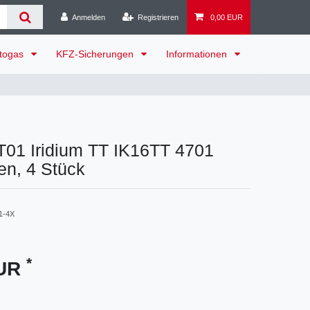
Anmelden
Registrieren
0,00 EUR
togas
KFZ-Sicherungen
Informationen
01 Iridium TT IK16TT 4701
en, 4 Stück
1-4X
*
EUR