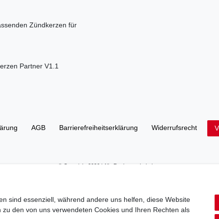
passenden Zündkerzen für
rzen Partner V1.1
lärung
AGB
Barrierefreiheitserklärung
Widerrufs­recht
V
© Copyright 2026 | Alle Rechte vorbehalten.
en sind essenziell, während andere uns helfen, diese Website
en zu den von uns verwendeten Cookies und Ihren Rechten als