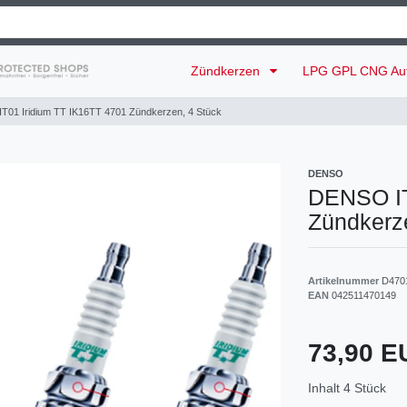
Zündkerzen
LPG GPL CNG Au
T01 Iridium TT IK16TT 4701 Zündkerzen, 4 Stück
DENSO
DENSO IT
Zündkerz
Artikelnummer
D470
EAN
042511470149
73,90 
Inhalt
4
Stück