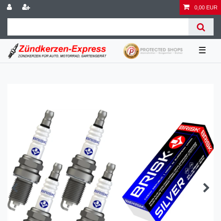
0,00 EUR
☰