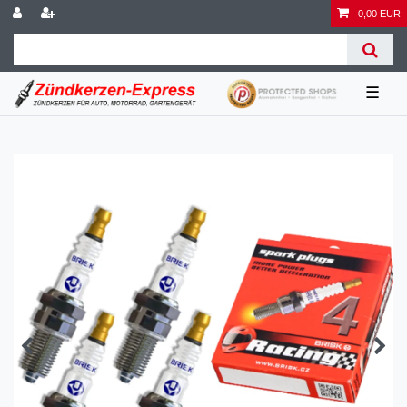
0,00 EUR
☰