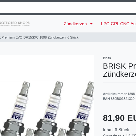
Zündkerzen
LPG GPL CNG Au
 Premium EVO DR15SXC 1898 Zündkerzen, 6 Stück
Brisk
BRISK P
Zündkerz
Artikelnummer
1898
EAN
8595001321329
81,90 
Inhalt
6
Stück
Grundpreis
13,65