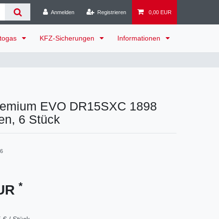
Anmelden
Registrieren
0,00 EUR
togas
KFZ-Sicherungen
Informationen
remium EVO DR15SXC 1898
en, 6 Stück
-6
*
EUR
 € / Stück