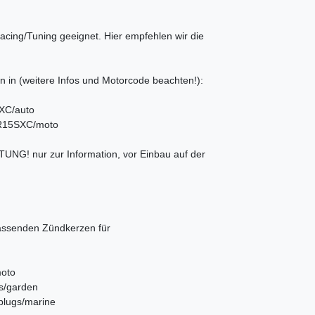
cing/Tuning geeignet. Hier empfehlen wir die
 (weitere Infos und Motorcode beachten!):
SXC/auto
/DR15SXC/moto
UNG! nur zur Information, vor Einbau auf der
passenden Zündkerzen für
moto
gs/garden
-plugs/marine