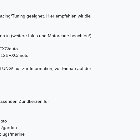
cing/Tuning geeignet. Hier empfehlen wir die
n (weitere Infos und Motorcode beachten!):
BFXC/auto
/BR12BFXC/moto
UNG! nur zur Information, vor Einbau auf der
passenden Zündkerzen für
moto
gs/garden
-plugs/marine