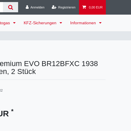
Anmelden
Registrieren
0,00 EUR
togas
KFZ-Sicherungen
Informationen
remium EVO BR12BFXC 1938
en, 2 Stück
X2
*
EUR