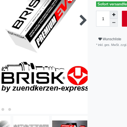
Sofort versandfer
Wunschliste
* inkl. ges. MwSt. zzgl.