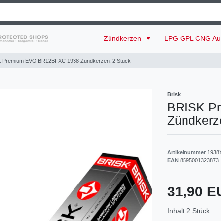
Zündkerzen
LPG GPL CNG Au
 Premium EVO BR12BFXC 1938 Zündkerzen, 2 Stück
Brisk
BRISK P
Zündkerz
Artikelnummer
1938
EAN
8595001323873
31,90 
Inhalt
2
Stück