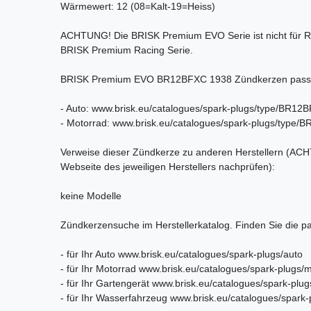
Wärmewert: 12 (08=Kalt-19=Heiss)
ACHTUNG! Die BRISK Premium EVO Serie ist nicht für Ra
BRISK Premium Racing Serie.
BRISK Premium EVO BR12BFXC 1938 Zündkerzen passen i
- Auto: www.brisk.eu/catalogues/spark-plugs/type/BR12
- Motorrad: www.brisk.eu/catalogues/spark-plugs/type
Verweise dieser Zündkerze zu anderen Herstellern (ACHT
Webseite des jeweiligen Herstellers nachprüfen):
keine Modelle
Zündkerzensuche im Herstellerkatalog. Finden Sie die 
- für Ihr Auto www.brisk.eu/catalogues/spark-plugs/auto
- für Ihr Motorrad www.brisk.eu/catalogues/spark-plugs/
- für Ihr Gartengerät www.brisk.eu/catalogues/spark-plu
- für Ihr Wasserfahrzeug www.brisk.eu/catalogues/spark