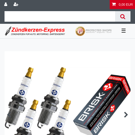
0,00 EUR
☰