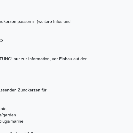
kerzen passen in (weitere Infos und
to
UNG! nur zur Information, vor Einbau auf der
passenden Zündkerzen für
moto
gs/garden
-plugs/marine