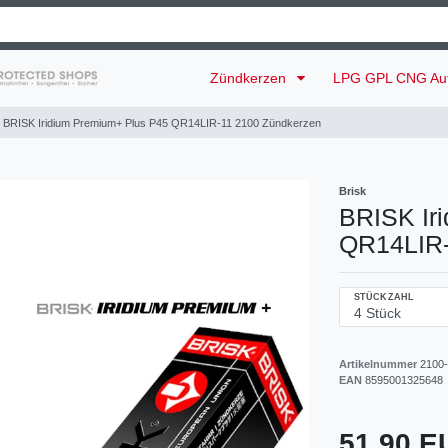
Zündkerzen
LPG GPL CNG Au
BRISK Iridium Premium+ Plus P45 QR14LIR-11 2100 Zündkerzen
Brisk
BRISK Ir
QR14LIR-
STÜCKZAHL
Artikelnummer
2100
EAN
8595001325648
51,90 