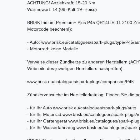
ACHTUNG! Anziehkraft: 15-20 Nm
Wärmewert: 14 (08=Kalt-19=Heiss)
BRISK Iridium Premium+ Plus P45 QR14LIR-11 2100 Zünd
Motorcode beachten!):
- Auto: www.brisk.eu/catalogues/spark-plugs/type/P45/au
- Motorrad: keine Modelle
Verweise dieser Zündkerze zu anderen Herstellern (ACHT
Webseite des jeweiligen Herstellers nachprüfen):
www.brisk.eu/catalogues/spark-plugs/comparison/P45
Zündkerzensuche im Herstellerkatalog. Finden Sie die 
- für Ihr Auto www.brisk.eu/catalogues/spark-plugs/auto
- für Ihr Motorrad www.brisk.eu/catalogues/spark-plugs/
- für Ihr Gartengerät www.brisk.eu/catalogues/spark-plu
- für Ihr Wasserfahrzeug www.brisk.eu/catalogues/spark