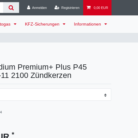
Anmelden
Registrieren
0,00 EUR
togas
KFZ-Sicherungen
Informationen
idium Premium+ Plus P45
11 2100 Zündkerzen
-4
*
EUR