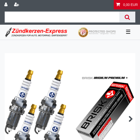
0,00 EUR
☰