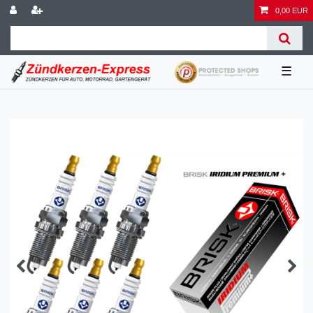
0,00 EUR
☰