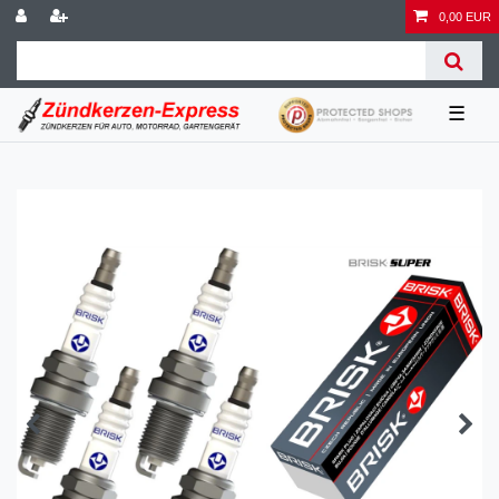
0,00 EUR
☰