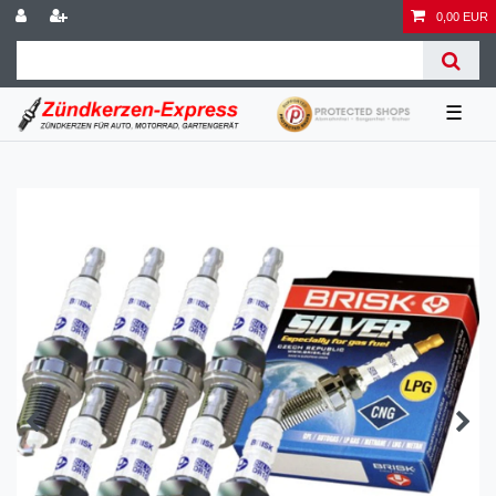
0,00 EUR
☰