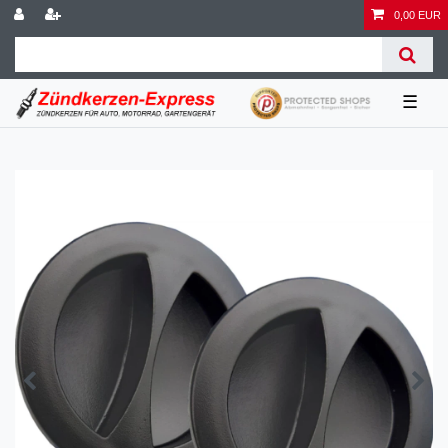
0,00 EUR
☰