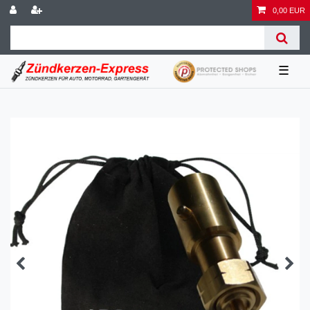
0,00 EUR
☰