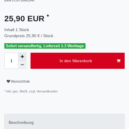
EAN
0724716961546
*
25,90 EUR
Inhalt
1
Stück
Grundpreis
25,90 € / Stück
Sofort versandfertig, Lieferzeit 1-3 Werktage
In den Warenkorb
Wunschliste
* inkl. ges. MwSt. zzgl.
Versandkosten
Beschreibung