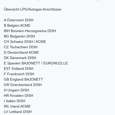
Übersicht LPG/Autogas Anschlüsse:
A Österreich DISH
B Belgien ACME
BIH Bosnien-Herzegowina DISH
BG Bulgarien DISH
CH Schweiz DISH / ACME
CZ Tschechien DISH
D Deutschland ACME
DK Dänemark DISH
E Spanien BAJONETT / EURONOZLLE
EST Estland DISH
F Frankreich DISH
GB England BAJONETT
GR Griechenland DISH
H Ungarn DISH
HR Kroatien DISH
I Italien DISH
IRL Irland ACME
LV Lettland DISH