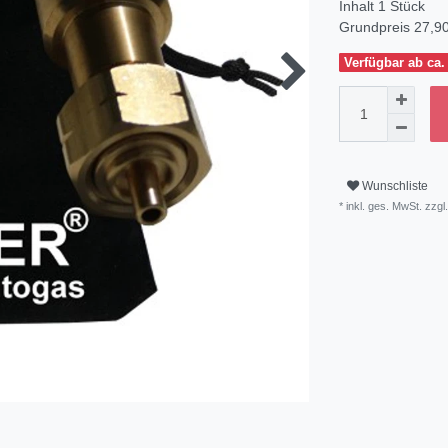
Inhalt
1
Stück
Grundpreis
27,90
Verfügbar ab ca.
Wunschliste
* inkl. ges. MwSt. zzgl.