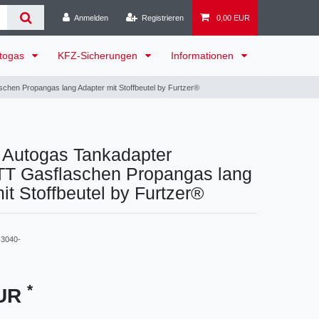
Anmelden
Registrieren
0,00 EUR
togas
KFZ-Sicherungen
Informationen
en Propangas lang Adapter mit Stoffbeutel by Furtzer®
Autogas Tankadapter
 Gasflaschen Propangas lang
it Stoffbeutel by Furtzer®
3040-
*
EUR