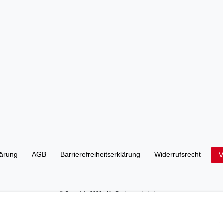
lärung
AGB
Barrierefreiheitserklärung
Widerrufs­recht
V
© Copyright 2026 | Alle Rechte vorbehalten.