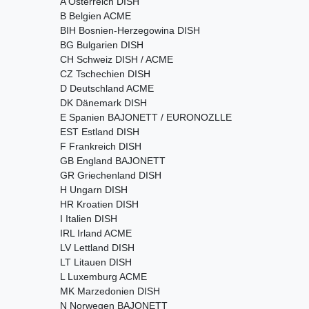
A Österreich DISH
B Belgien ACME
BIH Bosnien-Herzegowina DISH
BG Bulgarien DISH
CH Schweiz DISH / ACME
CZ Tschechien DISH
D Deutschland ACME
DK Dänemark DISH
E Spanien BAJONETT / EURONOZLLE
EST Estland DISH
F Frankreich DISH
GB England BAJONETT
GR Griechenland DISH
H Ungarn DISH
HR Kroatien DISH
I Italien DISH
IRL Irland ACME
LV Lettland DISH
LT Litauen DISH
L Luxemburg ACME
MK Marzedonien DISH
N Norwegen BAJONETT