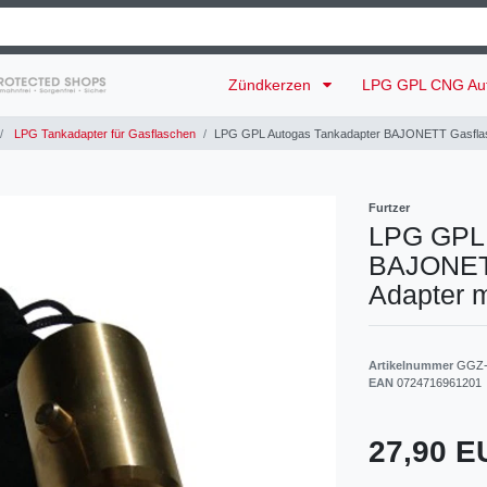
Zündkerzen
LPG GPL CNG Au
LPG Tankadapter für Gasflaschen
LPG GPL Autogas Tankadapter BAJONETT Gasflasch
Furtzer
LPG GPL 
BAJONETT
Adapter m
Artikelnummer
GGZ-
EAN
0724716961201
27,90 