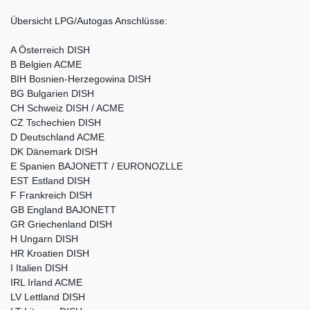
Übersicht LPG/Autogas Anschlüsse:
A Österreich DISH
B Belgien ACME
BIH Bosnien-Herzegowina DISH
BG Bulgarien DISH
CH Schweiz DISH / ACME
CZ Tschechien DISH
D Deutschland ACME
DK Dänemark DISH
E Spanien BAJONETT / EURONOZLLE
EST Estland DISH
F Frankreich DISH
GB England BAJONETT
GR Griechenland DISH
H Ungarn DISH
HR Kroatien DISH
I Italien DISH
IRL Irland ACME
LV Lettland DISH