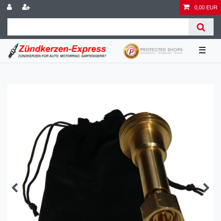
0,00 EUR
☰