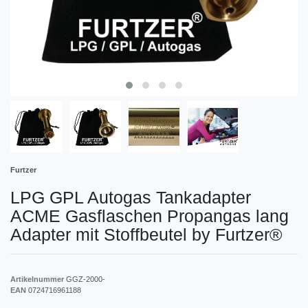
Furtzer
LPG GPL Autogas Tankadapter
ACME Gasflaschen Propangas lang
Adapter mit Stoffbeutel by Furtzer®
Artikelnummer
GGZ-2000-
EAN
0724716961188