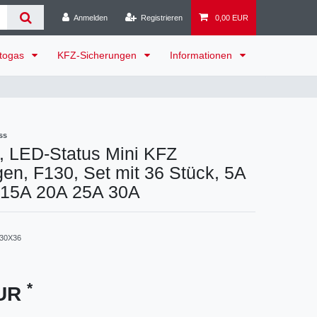
Anmelden
Registrieren
0,00 EUR
togas
KFZ-Sicherungen
Informationen
ss
, LED-Status Mini KFZ
en, F130, Set mit 36 Stück, 5A
 15A 20A 25A 30A
30X36
*
EUR