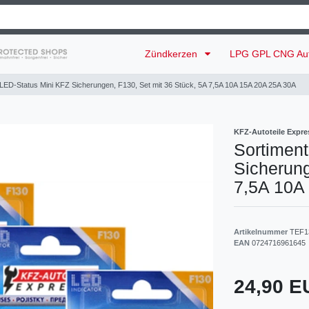
Zündkerzen
LPG GPL CNG Au
 LED-Status Mini KFZ Sicherungen, F130, Set mit 36 Stück, 5A 7,5A 10A 15A 20A 25A 30A
KFZ-Autoteile Expre
Sortiment
Sicherung
7,5A 10A
Artikelnummer
TEF1
EAN
0724716961645
24,90 