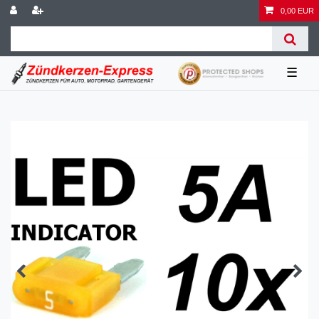
0,00 EUR
☰