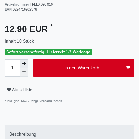
Artikelnummer
TFLL0.020.010
EAN
0724716962376
*
12,90 EUR
Inhalt
10
Stück
Sofort versandfertig, Lieferzeit 1-3 Werktage
In den Warenkorb
Wunschliste
* inkl. ges. MwSt. zzgl.
Versandkosten
Beschreibung