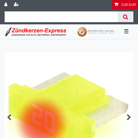
0,00 EUR
☰