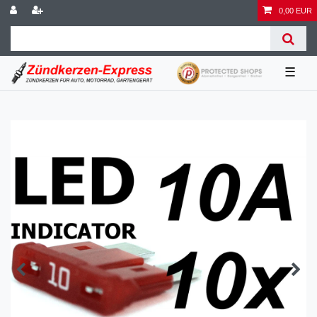
0,00 EUR
☰